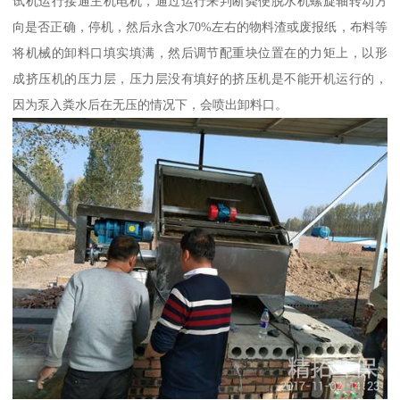
试机运行接通主机电机，通过运行来判断粪便脱水机螺旋轴转动方
向是否正确，停机，然后永含水70%左右的物料渣或废报纸，布料等
将机械的卸料口填实填满，然后调节配重块位置在的力矩上，以形
成挤压机的压力层，压力层没有填好的挤压机是不能开机运行的，
因为泵入粪水后在无压的情况下，会喷出卸料口。