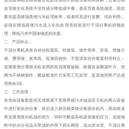
会导致生化系统中活性成分降低或中毒，甚至导致系统崩溃。因此
要在提高猪场粪便污水处理效率，或者对其进行发酵、综合利用，
必须在猪场粪便污水进入生化处理系统前进行干湿分离机的预处
理，降低污水中固体物质的浓度。
二、产品特点：
干湿分离机具有自动化程度高、转速低、操作简单、安装、维修方
便、费用省、效率高、投资回收快，不需添加任何絮凝剂等特点；
该猪粪便分离脱水机采用的高强度螺旋轴、耐腐合金螺旋叶片、筛
网为不锈钢制作，螺旋蛟龙叶片采用工艺处理，是其他同类产品使
用寿命2倍。
三、工作原理：
首先由设备配套的无堵塞液下泵将养殖污水抽送至主机的离心设备
中进行初步的分离，然后进入挤压猪粪便分离脱水机内，再由绞龙
将其逐渐推向机器的前方，同时不断提高机器前缘的压力，迫使物
料中的水分在边压带滤的作用下挤出网筛，流出排水管。干湿分离