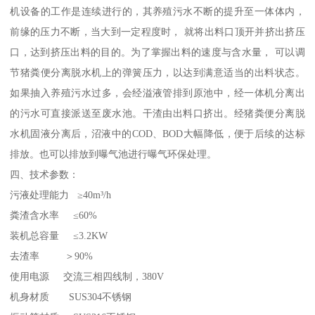
机设备的工作是连续进行的，其养殖污水不断的提升至一体体内，
前缘的压力不断，当大到一定程度时， 就将出料口顶开并挤出挤压
口，达到挤压出料的目的。为了掌握出料的速度与含水量， 可以调
节猪粪便分离脱水机上的弹簧压力，以达到满意适当的出料状态。
如果抽入养殖污水过多，会经溢液管排到原池中，经一体机分离出
的污水可直接派送至废水池。干渣由出料口挤出。经猪粪便分离脱
水机固液分离后，沼液中的COD、BOD大幅降低，便于后续的达标
排放。也可以排放到曝气池进行曝气环保处理。
四、技术参数：
污液处理能力 ≥40m³/h
粪渣含水率 ≤60%
装机总容量 ≤3.2KW
去渣率 ＞90%
使用电源 交流三相四线制，380V
机身材质 SUS304不锈钢