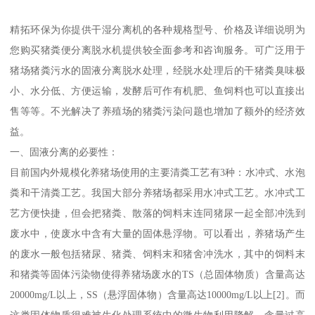
精拓环保为你提供干湿分离机的各种规格型号、价格及详细说明为
您购买猪粪便分离脱水机提供较全面参考和咨询服务。可广泛用于
猪场猪粪污水的固液分离脱水处理，经脱水处理后的干猪粪臭味极
小、水分低、方便运输，发酵后可作有机肥、鱼饲料也可以直接出
售等等。不光解决了养殖场的猪粪污染问题也增加了额外的经济效
益。
一、固液分离的必要性：
目前国内外规模化养猪场使用的主要清粪工艺有3种：水冲式、水泡
粪和干清粪工艺。我国大部分养猪场都采用水冲式工艺。水冲式工
艺方便快捷，但会把猪粪、散落的饲料末连同猪尿一起全部冲洗到
废水中，使废水中含有大量的固体悬浮物。可以看出，养猪场产生
的废水一般包括猪尿、猪粪、饲料末和猪舍冲洗水，其中的饲料末
和猪粪等固体污染物使得养猪场废水的TS（总固体物质）含量高达
20000mg/L以上，SS（悬浮固体物）含量高达10000mg/L以上[2]。而
这类固体物质很难被生化处理系统中的微生物利用降解，含量过高