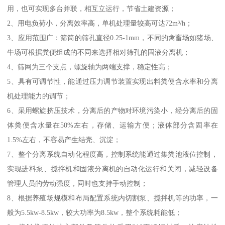
用，也可实现多台并联，相互立运行，节省土建资源；
2、用电负荷小，分离效率高，单机处理量较高可达72m³/h；
3、应用范围广：筛筒的筛孔直径0.25-1mm，不同的禽畜场如猪场、
牛场可根据粪便组成的不同来选择相对筛孔的固液分离机；
4、筛网为三个支点，螺旋轴为两端支撑，稳定性高；
5、具有可调节性，能通过压力调节装置实现出料粪便含水率和分离
机处理能力的调节；
6、采用螺旋挤压技术，分离后的产物对环境污染小，经分离后的固
体粪便含水量在50%左右，存储、运输方便；液体部分含固率在
1.5%左右，不容易产生结壳、沉淀；
7、整个分离系统自动化程度高，控制系统能通过集粪池液位控制，
实现进料泵、搅拌机和固液分离机的自动化运行和关闭，减轻设备
管理人员的劳动强度，同时也支持手动控制；
8、根据养殖场规模和布局配置系统内切割泵、搅拌机等的功率，一
般为5.5kw-8.5kw，较大功率为8.5kw，整个系统耗能低；