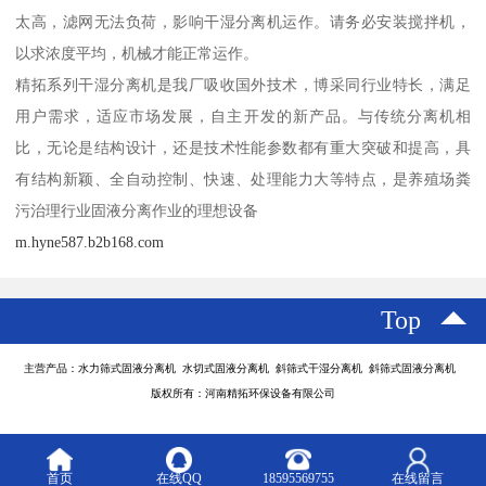
太高，滤网无法负荷，影响干湿分离机运作。请务必安装搅拌机，
以求浓度平均，机械才能正常运作。
精拓系列干湿分离机是我厂吸收国外技术，博采同行业特长，满足
用户需求，适应市场发展，自主开发的新产品。与传统分离机相
比，无论是结构设计，还是技术性能参数都有重大突破和提高，具
有结构新颖、全自动控制、快速、处理能力大等特点，是养殖场粪
污治理行业固液分离作业的理想设备
m.hyne587.b2b168.com
Top
主营产品：水力筛式固液分离机 水切式固液分离机 斜筛式干湿分离机 斜筛式固液分离机
版权所有：河南精拓环保设备有限公司
首页
在线QQ
18595569755
在线留言