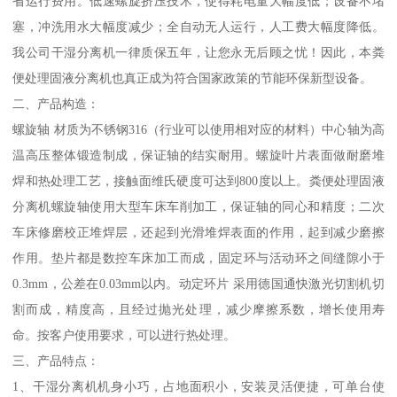
省运行费用。低速螺旋挤压技术，使得耗电量大幅度低；设备不堵
塞，冲洗用水大幅度减少；全自动无人运行，人工费大幅度降低。
我公司干湿分离机一律质保五年，让您永无后顾之忧！因此，本粪
便处理固液分离机也真正成为符合国家政策的节能环保新型设备。
二、产品构造：
螺旋轴 材质为不锈钢316（行业可以使用相对应的材料）中心轴为高
温高压整体锻造制成，保证轴的结实耐用。螺旋叶片表面做耐磨堆
焊和热处理工艺，接触面维氏硬度可达到800度以上。粪便处理固液
分离机螺旋轴使用大型车床车削加工，保证轴的同心和精度；二次
车床修磨校正堆焊层，还起到光滑堆焊表面的作用，起到减少磨擦
作用。垫片都是数控车床加工而成，固定环与活动环之间缝隙小于
0.3mm，公差在0.03mm以内。动定环片 采用德国通快激光切割机切
割而成，精度高，且经过抛光处理，减少摩擦系数，增长使用寿
命。按客户使用要求，可以进行热处理。
三、产品特点：
1、干湿分离机机身小巧，占地面积小，安装灵活便捷，可单台使