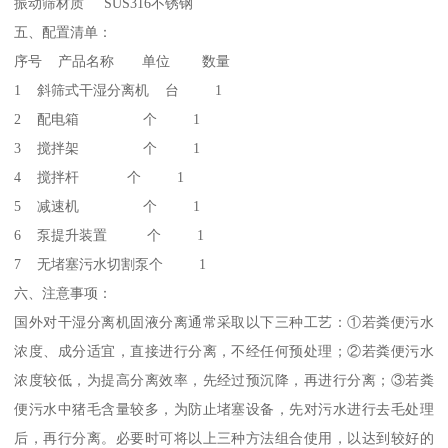
振动筛材质 SUS316不锈钢
五、配置清单：
序号 产品名称 单位 数量
1 斜筛式干湿分离机 台 1
2 配电箱 个 1
3 搅拌架 个 1
4 搅拌杆 个 1
5 减速机 个 1
6 泵提升装置 个 1
7 无堵塞污水切割泵个 1
六、注意事项：
国外对干湿分离机固液分离通常采取以下三种工艺：①若粪便污水
浓度、成分适宜，直接进行分离，不经任何预处理；②若粪便污水
浓度较低，为提高分离效率，先经过预沉降，再进行分离；③若粪
便污水中猪毛含量较多，为防止堵塞设备，先对污水进行去毛处理
后，再行分离。必要时可将以上三种方法组合使用，以达到较好的