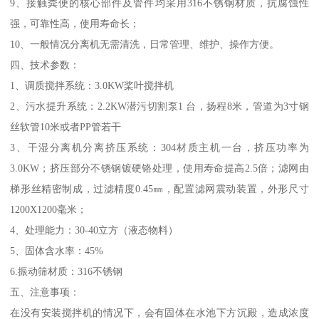
9、接触粪便的核心部件及管件均采用316不锈钢材质，抗腐蚀性
强，可靠性高，使用寿命长；
10、一般情况分离机无需清洗，日常管理、维护、操作方便。
四、技术参数：
1、调质搅拌系统：3.0KW桨叶搅拌机
2、污水提升系统：2.2KW潜污切割泵1 台，扬程8米，管道为3寸钢
丝软管10米或者PP管若干
3、干湿分离机分离挤压系统：304材质主机一台，挤压功率为
3.0KW；挤压部分不锈钢镀硬铬处理，使用寿命提高2.5倍；滤网由
梯形丝精密制成，过滤精度0.45㎜，配置滤网震动装置，外形尺寸
1200X1200毫米；
4、处理能力：30-40立方（液态物料）
5、固体含水率：45%
6.振动筛材质：316不锈钢
五、注意事项：
在没有安装搅拌机的情况下，会有固体在水池下方沉殿，造成浓度