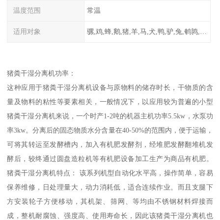
温度范围
常温
适用对象
骡,鸡,蜂,鹅,猪,羊,马,犬,鸭,驴,兔,鹌鹑,牛,鸽
猪粪干湿分离机功率：
这种应用于猪粪干湿分离机设备与原物料的储存时长，干物质的含
量及物料的粘性等要素相关，一般情况下，以应用较为普遍的小型
猪粪干湿分离机来说，一个时产1-2吨的机器主机功率5.5kw，水泵功
率3kw。分离后的固态物质水分含量在40-50%的范围内，便于运输，
可将其转运至发酵槽内，加入有机肥发酵剂，经堆肥发酵翻堆机发
酵后，较终通过圆盘造粒机等有机肥设备加工生产为商品有机肥。
猪粪干湿分离机特点： 该系列机型自动化水平高，操作简单，容易
保养维修，日处理量大，动力消耗低，适合连续作业。而且支腿下
方安装轮子方便移动，其机架、筛网、等均由不锈钢材料焊接而
成，整机耐腐蚀、强度高、使用寿命长，因此该猪粪干湿分离机也