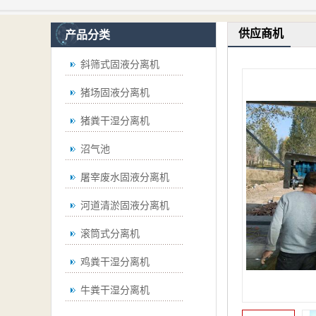
供应商机
产品分类
斜筛式固液分离机
猪场固液分离机
猪粪干湿分离机
沼气池
屠宰废水固液分离机
河道清淤固液分离机
滚筒式分离机
鸡粪干湿分离机
牛粪干湿分离机