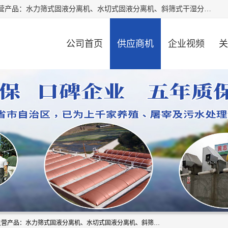
河南精拓环保设备有限公司（咨询电话：18595569755），主营产品：水力筛式固液分离机、水切式固液分离机、斜筛式干湿分离机、养猪场固液分离机、斜筛式固液分离机、屠宰场固液分离机、猪场干湿分离机等。公司从事固液分离设备及配套沼气池的研发、设计、销售与施工，并提供污水处理整体解决方案。
公司首页
供应商机
企业视频
关
河南精拓环保设备有限公司（咨询电话：18595569755），主营产品：水力筛式固液分离机、水切式固液分离机、斜筛式干湿分离机、养猪场固液分离机、斜筛式固液分离机、屠宰场固液分离机、猪场干湿分离机等。公司从事固液分离设备及配套沼气池的研发、设计、销售与施工，并提供污水处理整体解决方案。