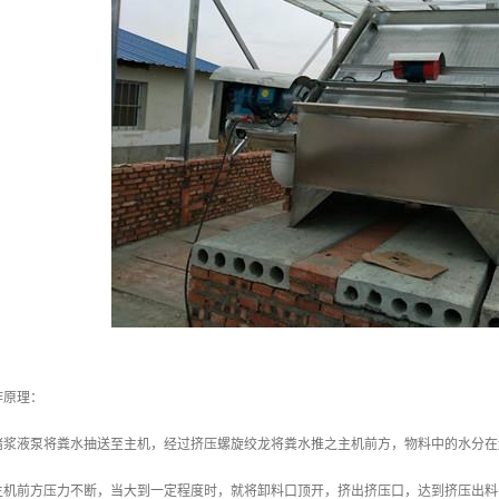
作原理：
堵浆液泵将粪水抽送至主机，经过挤压螺旋绞龙将粪水推之主机前方，物料中的水分在
主机前方压力不断，当大到一定程度时，就将卸料口顶开，挤出挤压口，达到挤压出料