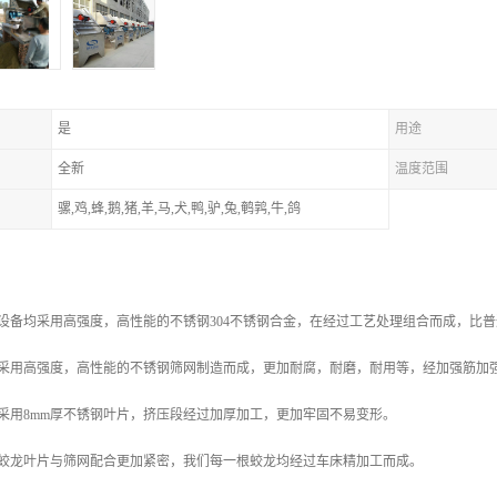
是
用途
全新
温度范围
骡,鸡,蜂,鹅,猪,羊,马,犬,鸭,驴,兔,鹌鹑,牛,鸽
设备均采用高强度，高性能的不锈钢304不锈钢合金，在经过工艺处理组合而成，比
网采用高强度，高性能的不锈钢筛网制造而成，更加耐腐，耐磨，耐用等，经加强筋加
采用8mm厚不锈钢叶片，挤压段经过加厚加工，更加牢固不易变形。
了蛟龙叶片与筛网配合更加紧密，我们每一根蛟龙均经过车床精加工而成。