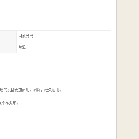
固液分离
常温
普通的设备更加耐用，耐腐，经久耐用。
强不易变形。