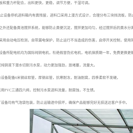
盖板和重力杆配合，出料更快，更稳，调节方便，干湿可调。
了防止设备停机进料箱内有粪残留，进料口采用上漫方式设计，合理分布三块挡流板，防
此之外还配备粪池搅拌系统，能够防止粪便沉淀，搅拌更加均匀，经过搅拌后的粪水分
柜采用自动电压检测，自带漏电保护，防止运行不当造成的伤害，启停开关控制，使用
套设备所配电机均为国际纯铜电机，杜绝假冒伪劣电机，电机保质期一年，免费更换更
配置纯铜液下潜水切割污水泵，动力更加强劲，放堵塞，流量大。
台设备配备6米钢丝软管，厚钢丝管，抗寒耐冻，耐油耐腐，四季柔软不发硬。
采用PVC三通四六阀，控制污水泵进料流量，耐腐蚀，不生锈。
本厂设备均有气泡袋包装，防止运输途中损坏，确保产品能够完好无损送达客户手中。