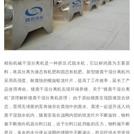
精拓机械干湿分离机是一种挤压式脱水机，它以鲜鸡粪为主要原
料，将其分离为液态有机肥和固态有机肥。新型猪粪干湿分离机均
采用高强度、耐腐蚀的螺旋蛟龙叶片，提高了工作效率，延长了产
品使用寿命。猪粪干湿分离机实现环保养猪、关于“猪粪干湿分离
机”原理解析猪粪干湿分离机原理： 由于原始猪粪呈现固液混合状
态，需用无堵塞的泵将储存在粪池中的粪水、粪渣一起提升送入鸡
粪干湿脱水机内，随着安装在滤网内部的绞龙叶片不断旋转，物料
被不断推向机器出料口处，迫于出料口处挡板的压力，物料被不断
挤压，多余的水分便从滤网的缝隙中不断渗出，然后经排水管道排