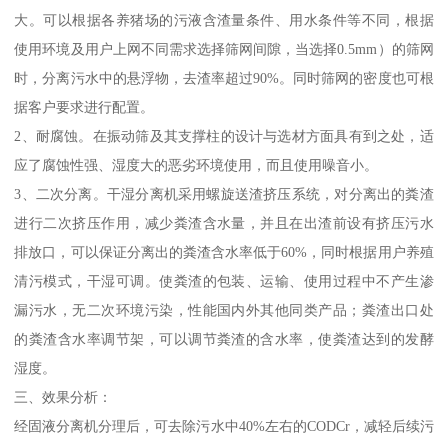
大。可以根据各养猪场的污液含渣量条件、用水条件等不同，根据
使用环境及用户上网不同需求选择筛网间隙，当选择0.5mm）的筛网
时，分离污水中的悬浮物，去渣率超过90%。同时筛网的密度也可根
据客户要求进行配置。
2、耐腐蚀。在振动筛及其支撑柱的设计与选材方面具有到之处，适
应了腐蚀性强、湿度大的恶劣环境使用，而且使用噪音小。
3、二次分离。干湿分离机采用螺旋送渣挤压系统，对分离出的粪渣
进行二次挤压作用，减少粪渣含水量，并且在出渣前设有挤压污水
排放口，可以保证分离出的粪渣含水率低于60%，同时根据用户养殖
清污模式，干湿可调。使粪渣的包装、运输、使用过程中不产生渗
漏污水，无二次环境污染，性能国内外其他同类产品；粪渣出口处
的粪渣含水率调节架，可以调节粪渣的含水率，使粪渣达到的发酵
湿度。
三、效果分析：
经固液分离机分理后，可去除污水中40%左右的CODCr，减轻后续污