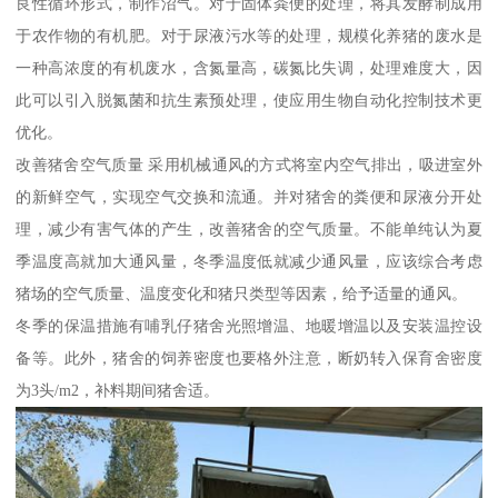
良性循环形式，制作沼气。对于固体粪便的处理，将其发酵制成用
于农作物的有机肥。对于尿液污水等的处理，规模化养猪的废水是
一种高浓度的有机废水，含氮量高，碳氮比失调，处理难度大，因
此可以引入脱氮菌和抗生素预处理，使应用生物自动化控制技术更
优化。
改善猪舍空气质量 采用机械通风的方式将室内空气排出，吸进室外
的新鲜空气，实现空气交换和流通。并对猪舍的粪便和尿液分开处
理，减少有害气体的产生，改善猪舍的空气质量。不能单纯认为夏
季温度高就加大通风量，冬季温度低就减少通风量，应该综合考虑
猪场的空气质量、温度变化和猪只类型等因素，给予适量的通风。
冬季的保温措施有哺乳仔猪舍光照增温、地暖增温以及安装温控设
备等。此外，猪舍的饲养密度也要格外注意，断奶转入保育舍密度
为3头/m2，补料期间猪舍适。