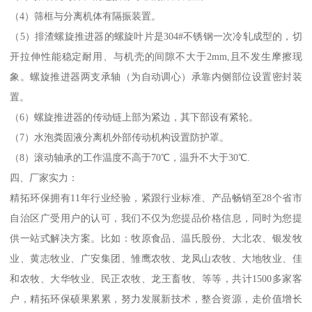
（4）筛框与分离机体有隔振装置。
（5）排渣螺旋推进器的螺旋叶片是304#不锈钢一次冷轧成型的，切
开拉伸性能稳定耐用、与机壳的间隙不大于2mm,且不发生摩擦现
象。螺旋推进器两支承轴（为自动调心）承靠内侧部位设置密封装
置。
（6）螺旋推进器的传动链上部为紧边，其下部设有紧轮。
（7）水泡粪固液分离机外部传动机构设置防护罩。
（8）滚动轴承的工作温度不高于70℃，温升不大于30℃.
四、厂家实力：
精拓环保拥有11年行业经验，紧跟行业标准、产品畅销至28个省市
自治区广受用户的认可，我们不仅为您提品价格信息，同时为您提
供一站式解决方案。比如：牧原食品、温氏股份、大北农、银发牧
业、黄志牧业、广安集团、雏鹰农牧、龙凤山农牧、大地牧业、佳
和农牧、大华牧业、民正农牧、龙王畜牧、等等，共计1500多家客
户，精拓环保硕果累累，努力发展新技术，整合资源，走价值增长