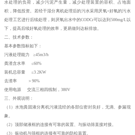
水处理的负荷，减少污泥产生量，减少处理装置的容积、占地面
积，降低投资。若经干湿分离机处理后的污水采用厌氧+好氧的污水
处理工艺进行后续处理，则厌氧出水中的CODCr可以达到500mg/L以
下，提高后续好氧处理的效率，更易做到达标排放。
二、技术参数：
基本参数指标如下：
污液处理能力 ≥45m3/h
粪渣含水率 ≤60%
装机总容量 ≤3.2KW
去渣率 ＞90%
使用电源 交流三相四线制，380V
三、外观说明：
（1）水泡粪固液分离机污液流经的各部位密封良好，无滴、参漏现
象。
（2）顶部储液框的连接有可靠的装置、与振动筛直接对接。
（3）振动机与筛框的连接有可靠的防松装置。