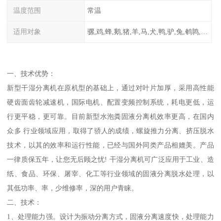
温度范围
常温
适用对象
骡,鸡,蜂,鹅,猪,羊,马,犬,鸭,驴,兔,鹌鹑,牛,鸽
一、技术优势：
新型干湿分离机在原机型的基础上，通过对叶片加厚，采用高性能
硬齿面齿轮减速机，国际电机、配置变频控制系统，耗电更低，运
行更平稳，更可靠。目前新型水泡粪固液分离机效率更高，在国内
众多 行业领域应用，取得了骄人的成绩，螺旋推力分离、挤压脱水
技术，以其的效率和运行性能，已经与国外同类产品相媲美。产品
一律质保五年，让您无后顾之忧! 干湿分离机可广泛应用于工业、造
纸、食品、环保、屠宰、化工等行业领域的固液分离脱水处理，以
其低功率、率，少维修率，深的用户青睐。
二、技术：
1、处理能力强。设计为振动分离方式，固液分离速度快，处理能力