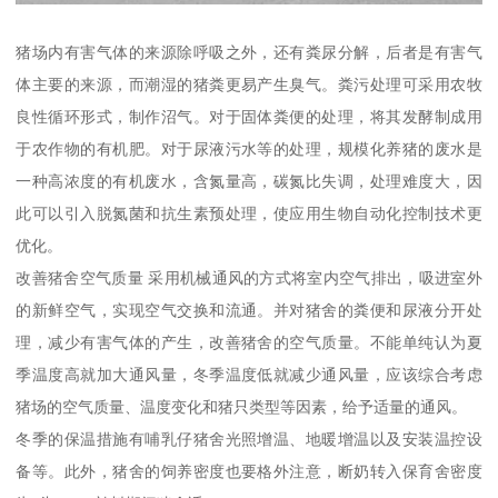
猪场内有害气体的来源除呼吸之外，还有粪尿分解，后者是有害气
体主要的来源，而潮湿的猪粪更易产生臭气。粪污处理可采用农牧
良性循环形式，制作沼气。对于固体粪便的处理，将其发酵制成用
于农作物的有机肥。对于尿液污水等的处理，规模化养猪的废水是
一种高浓度的有机废水，含氮量高，碳氮比失调，处理难度大，因
此可以引入脱氮菌和抗生素预处理，使应用生物自动化控制技术更
优化。
改善猪舍空气质量 采用机械通风的方式将室内空气排出，吸进室外
的新鲜空气，实现空气交换和流通。并对猪舍的粪便和尿液分开处
理，减少有害气体的产生，改善猪舍的空气质量。不能单纯认为夏
季温度高就加大通风量，冬季温度低就减少通风量，应该综合考虑
猪场的空气质量、温度变化和猪只类型等因素，给予适量的通风。
冬季的保温措施有哺乳仔猪舍光照增温、地暖增温以及安装温控设
备等。此外，猪舍的饲养密度也要格外注意，断奶转入保育舍密度