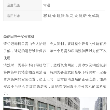
温度范围
常温
适用对象
骡,鸡,蜂,鹅,猪,羊,马,犬,鸭,驴,兔,鹌鹑,牛,鸽
粪便固液干湿分离机
请切记卸料口需由专人治理，专人管制，要对整个设备的性能有所
了解，近期的进行维护保养，每半个月需彻底清洗筛网以方便下次
使用
清洗时，需将卸料口螺栓取下，然后取出网筛，用净水及铜丝板刷
将网筛中的堵塞物洗刷清洁，特别需要注意的是取下筛网时一定要
留意筛网的安装位置，坐上记号，以方便清洗后的正确安装，如果
安装不当则会导致网筛磨损，影响粪便固液干湿分离机的出料效
力。