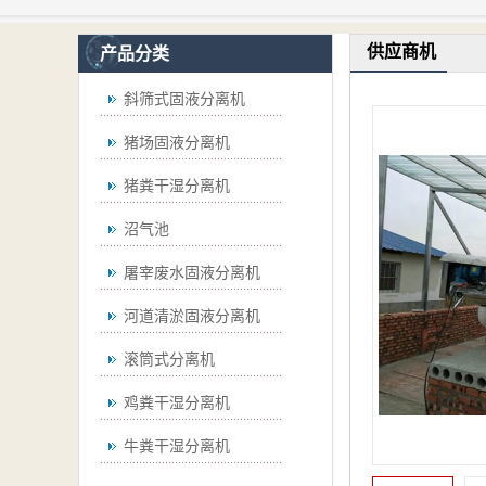
供应商机
产品分类
斜筛式固液分离机
猪场固液分离机
猪粪干湿分离机
沼气池
屠宰废水固液分离机
河道清淤固液分离机
滚筒式分离机
鸡粪干湿分离机
牛粪干湿分离机