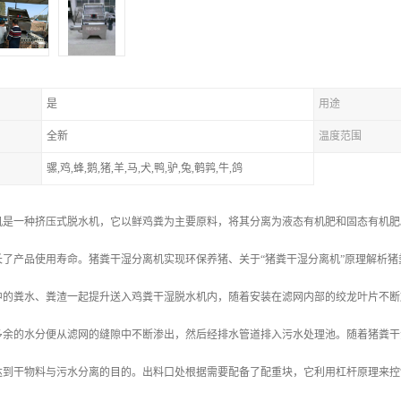
是
用途
全新
温度范围
骡,鸡,蜂,鹅,猪,羊,马,犬,鸭,驴,兔,鹌鹑,牛,鸽
机是一种挤压式脱水机，它以鲜鸡粪为主要原料，将其分离为液态有机肥和固态有机肥
长了产品使用寿命。猪粪干湿分离机实现环保养猪、关于“猪粪干湿分离机”原理解析猪
中的粪水、粪渣一起提升送入鸡粪干湿脱水机内，随着安装在滤网内部的绞龙叶片不断
多余的水分便从滤网的缝隙中不断渗出，然后经排水管道排入污水处理池。随着猪粪干
达到干物料与污水分离的目的。出料口处根据需要配备了配重块，它利用杠杆原理来控