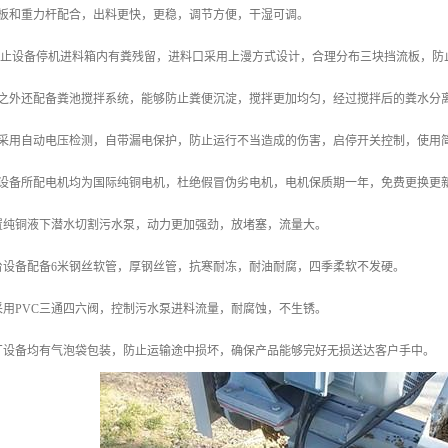
盖板和重力杆配合，出料更快，更稳，调节方便，干湿可调。
了防止设备停机进料箱内有粪残留，进料口采用上漫方式设计，合理分布三块挡流板，防
此之外还配备粪池搅拌系统，能够防止粪便沉淀，搅拌更加均匀，经过搅拌后的粪水分
柜采用自动电压检测，自带漏电保护，防止运行不当造成的伤害，启停开关控制，使用
套设备所配电机均为国际纯铜电机，杜绝假冒伪劣电机，电机保质期一年，免费更换更
配置纯铜液下潜水切割污水泵，动力更加强劲，放堵塞，流量大。
台设备配备6米钢丝软管，厚钢丝管，抗寒耐冻，耐油耐腐，四季柔软不发硬。
采用PVC三通四六阀，控制污水泵进料流量，耐腐蚀，不生锈。
本厂设备均有气泡袋包装，防止运输途中损坏，确保产品能够完好无损送达客户手中。