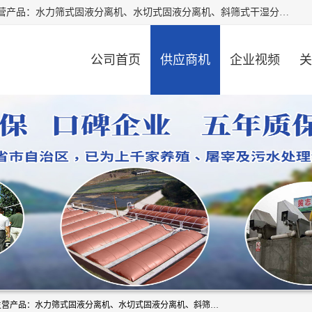
河南精拓环保设备有限公司（咨询电话：18595569755），主营产品：水力筛式固液分离机、水切式固液分离机、斜筛式干湿分离机、养猪场固液分离机、斜筛式固液分离机、屠宰场固液分离机、猪场干湿分离机等。公司从事固液分离设备及配套沼气池的研发、设计、销售与施工，并提供污水处理整体解决方案。
公司首页
供应商机
企业视频
关
河南精拓环保设备有限公司（咨询电话：18595569755），主营产品：水力筛式固液分离机、水切式固液分离机、斜筛式干湿分离机、养猪场固液分离机、斜筛式固液分离机、屠宰场固液分离机、猪场干湿分离机等。公司从事固液分离设备及配套沼气池的研发、设计、销售与施工，并提供污水处理整体解决方案。