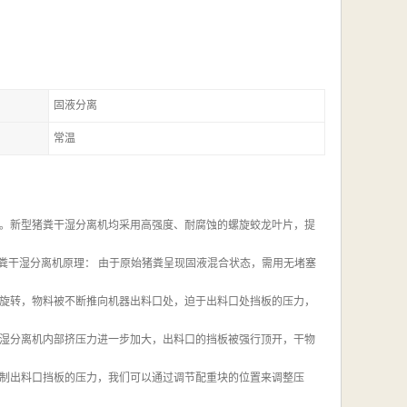
固液分离
常温
。新型猪粪干湿分离机均采用高强度、耐腐蚀的螺旋蛟龙叶片，提
粪干湿分离机原理： 由于原始猪粪呈现固液混合状态，需用无堵塞
旋转，物料被不断推向机器出料口处，迫于出料口处挡板的压力，
湿分离机内部挤压力进一步加大，出料口的挡板被强行顶开，干物
制出料口挡板的压力，我们可以通过调节配重块的位置来调整压