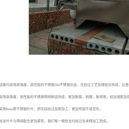
设备均采用高强度，高性能的不锈钢304不锈钢合金，在经过工艺处理组合而成，比
网采用高强度，高性能的不锈钢筛网制造而成，更加耐腐，耐磨，耐用等，经加强筋加
采用8mm厚不锈钢叶片，挤压段经过加厚加工，更加牢固不易变形。
了蛟龙叶片与筛网配合更加紧密，我们每一根蛟龙均经过车床精加工而成。