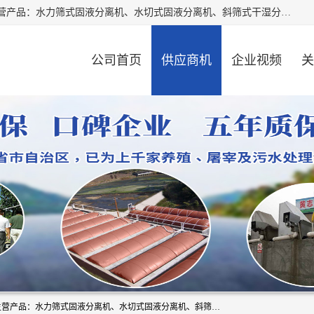
河南精拓环保设备有限公司（咨询电话：18595569755），主营产品：水力筛式固液分离机、水切式固液分离机、斜筛式干湿分离机、养猪场固液分离机、斜筛式固液分离机、屠宰场固液分离机、猪场干湿分离机等。公司从事固液分离设备及配套沼气池的研发、设计、销售与施工，并提供污水处理整体解决方案。
公司首页
供应商机
企业视频
关
河南精拓环保设备有限公司（咨询电话：18595569755），主营产品：水力筛式固液分离机、水切式固液分离机、斜筛式干湿分离机、养猪场固液分离机、斜筛式固液分离机、屠宰场固液分离机、猪场干湿分离机等。公司从事固液分离设备及配套沼气池的研发、设计、销售与施工，并提供污水处理整体解决方案。