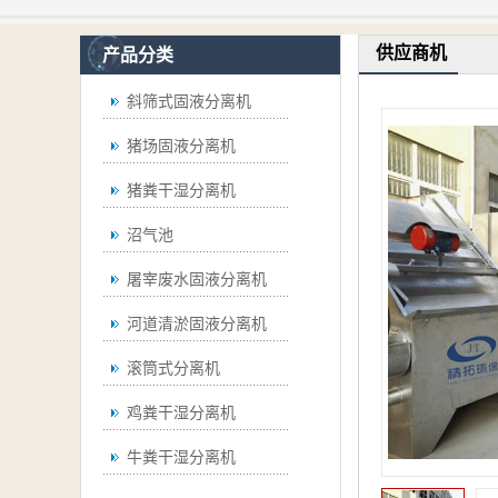
供应商机
产品分类
斜筛式固液分离机
猪场固液分离机
猪粪干湿分离机
沼气池
屠宰废水固液分离机
河道清淤固液分离机
滚筒式分离机
鸡粪干湿分离机
牛粪干湿分离机