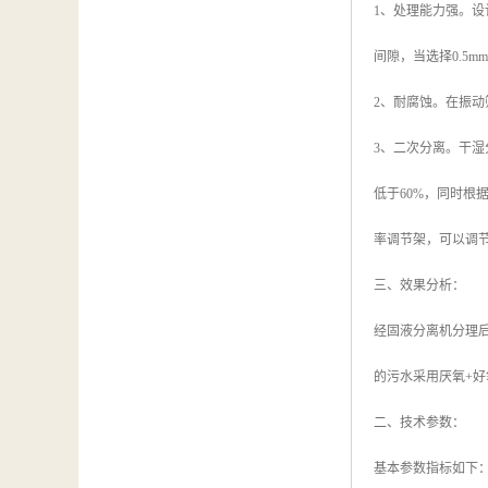
1、处理能力强。
间隙，当选择0.5
2、耐腐蚀。在振
3、二次分离。干
低于60%，同时
率调节架，可以调
三、效果分析：
经固液分离机分理后
的污水采用厌氧+好
二、技术参数：
基本参数指标如下