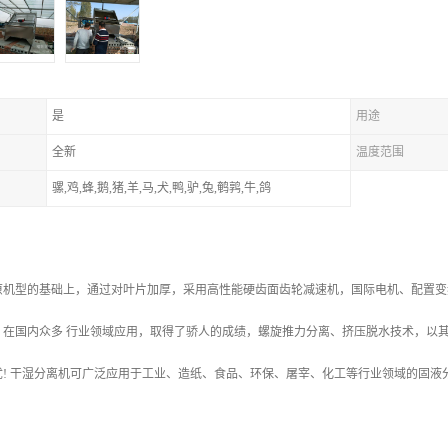
是
用途
全新
温度范围
骡,鸡,蜂,鹅,猪,羊,马,犬,鸭,驴,兔,鹌鹑,牛,鸽
原机型的基础上，通过对叶片加厚，采用高性能硬齿面齿轮减速机，国际电机、配置变
，在国内众多 行业领域应用，取得了骄人的成绩，螺旋推力分离、挤压脱水技术，以
忧! 干湿分离机可广泛应用于工业、造纸、食品、环保、屠宰、化工等行业领域的固