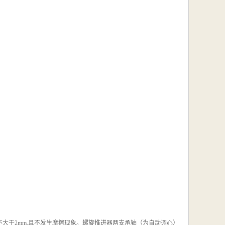
不大于2mm,且不发生摩擦现象。螺旋推进器两支承轴（为自动调心）