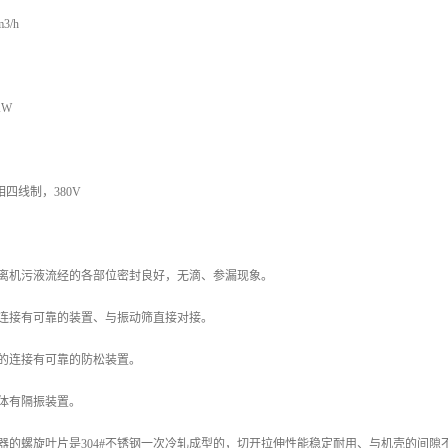
3/h
KW
四线制，380V
分离机污液流经的各部位密封良好，无滴、参漏现象。
的连接有可靠的装置、与振动筛直接对接。
框的连接有可靠的防松装置。
体有隔振装置。
器的螺旋叶片是304#不锈钢一次冷轧成型的，切开拉伸性能稳定耐用、与机壳的间隙