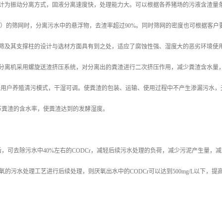
设计为振动分离方式，固液分离速度快，处理能力大。可以根据各养猪场的污液含渣量
mm）的筛网时，分离污水中的悬浮物，去渣率超过90%。同时筛网的密度也可根据客户
动筛及其支撑柱的设计与选材方面具有到之处，适应了腐蚀性强、湿度大的恶劣环境使
湿分离机采用螺旋送渣挤压系统，对分离出的粪渣进行二次挤压作用，减少粪渣含水量
根据用户养殖清污模式，干湿可调。使粪渣的包装、运输、使用过程中不产生渗漏污水
节粪渣的含水率，使粪渣达到的发酵湿度。
，可去除污水中40%左右的CODCr，减轻后续污水处理的负荷，减少污泥产生量
氧的污水处理工艺进行后续处理，则厌氧出水中的CODCr可以达到500mg/L以下，
：