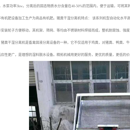
kw，水泵功率3kw。分离后的固态物质水分含量在40-50%的范围内，便于运输，可
等有机肥设备加工生产为商品有机肥。猪粪干湿分离机特点： 该系列机型自动化水平
方安装轮子方便移动，其机架、筛网、等均由不锈钢材料焊接而成，整机耐腐蚀、强度
。猪粪干湿分离机是畜禽固液分离设备的一种，它不仅适用于鸡粪，对猪粪、鸭粪、牛
适应性更广，是理想的湿料脱水设备。精拓机械用更好的服务，更优的质量，更低的价