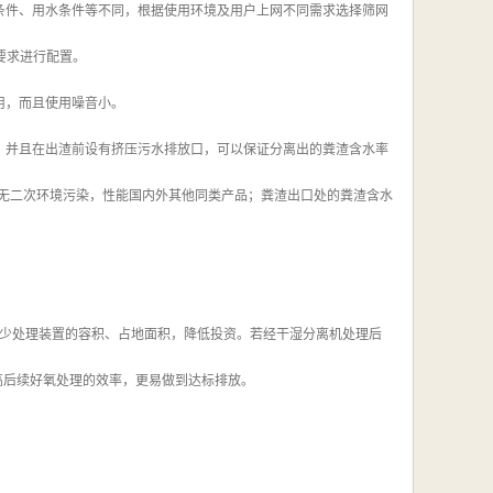
条件、用水条件等不同，根据使用环境及用户上网不同需求选择筛网
要求进行配置。
用，而且使用噪音小。
，并且在出渣前设有挤压污水排放口，可以保证分离出的粪渣含水率
，无二次环境污染，性能国内外其他同类产品；粪渣出口处的粪渣含水
，减少处理装置的容积、占地面积，降低投资。若经干湿分离机处理后
提高后续好氧处理的效率，更易做到达标排放。