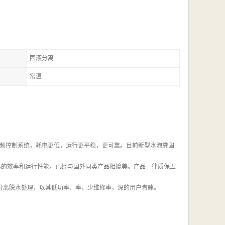
固液分离
常温
频控制系统，耗电更低，运行更平稳，更可靠。目前新型水泡粪固
其的效率和运行性能，已经与国外同类产品相媲美。产品一律质保五
液分离脱水处理，以其低功率、率，少维修率，深的用户青睐。