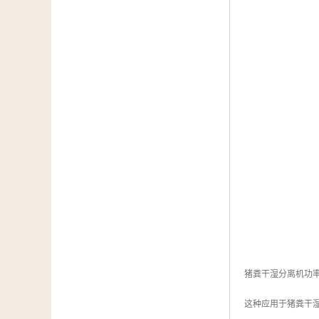
猪粪干湿分离机功
这种应用于猪粪干