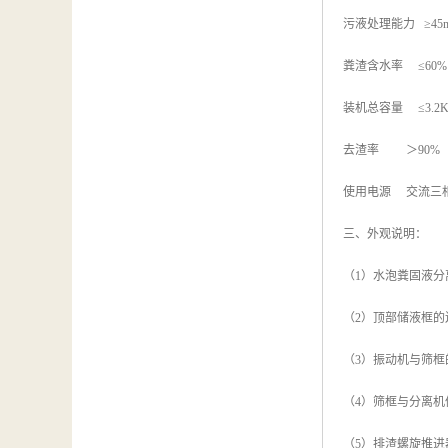
污液处理能力 ≥45m
粪渣含水率 ≤60%
装机总容量 ≤3.2
去渣率 ＞90%
使用电源 交流三相
三、外观说明：
（1）水泡粪固液
（2）顶部储液框
（3）振动机与筛
（4）筛框与分离机
（5）排渣螺旋推进