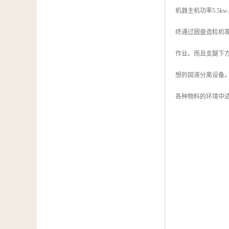
机器主机功率5.5
终通过圆盘造粒机
作业。而且支腿下
想的固液分离设备
各种物料的环境中