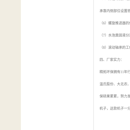
承靠内侧部位设置
（6）螺旋推进器
（7）水泡粪固液
（8）滚动轴承的工
四、厂家实力：
精拓环保拥有11
温氏股份、大北农
保硕果累累，努力
机子，这款机子一