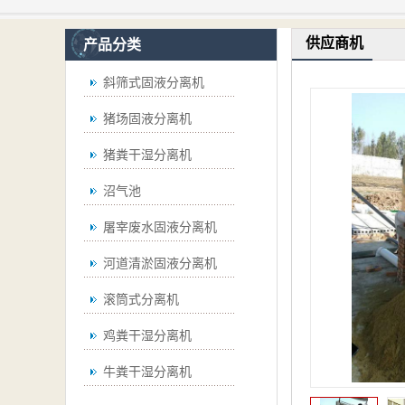
供应商机
产品分类
斜筛式固液分离机
猪场固液分离机
猪粪干湿分离机
沼气池
屠宰废水固液分离机
河道清淤固液分离机
滚筒式分离机
鸡粪干湿分离机
牛粪干湿分离机