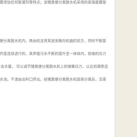
需添加任何絮凝剂等特点；该猪粪便分离脱水机采用的高强度螺旋
。
便分离脱水机内，再由绞龙将其逐渐推向机器的前方，同时不断提
作是连续进行的，其养殖污水不断的提升至一体体内，前缘的压力
与含水量， 可以调节猪粪便分离脱水机上的弹簧压力，以达到满意适
水池。干渣由出料口挤出。经猪粪便分离脱水机固液分离后，沼液