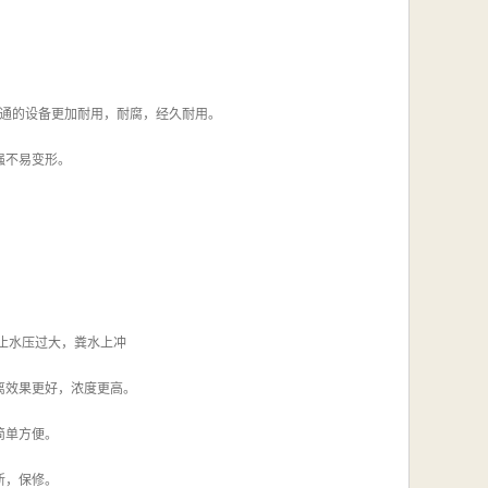
普通的设备更加耐用，耐腐，经久耐用。
强不易变形。
止水压过大，粪水上冲
离效果更好，浓度更高。
简单方便。
新，保修。