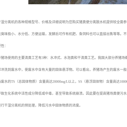
干湿分离机的各种规格型号、价格及详细说明为您购买猪粪便分离脱水机提供较全面参
粪臭味极小、水分低、方便运输，发酵后可作有机肥、鱼饲料也可以直接出售等等。不
要性：
养猪场使用的主要清粪工艺有3种：水冲式、水泡粪和干清粪工艺。我国大部分养猪场
部冲洗到废水中，使废水中含有大量的固体悬浮物。可以看出，养猪场产生的废水一般
水的TS（总固体物质）含量高达20000mg/L以上，SS（悬浮固体物）含量高达100
导致生化系统中活性成分降低或中毒，甚至导致系统崩溃。因此要在提高猪场粪便污水
进行干湿分离机的预处理，降低污水中固体物质的浓度。