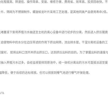
动化程度高、转速低、操作简单、安装、维修方便、费用省、效率高、投资回收快，不
叶片、筛网为不锈钢制作，螺旋蛟龙叶片采用工艺处理，是其他同类产品使用寿命2倍
无堵塞液下泵将养殖污水抽送至主机的离心设备中进行初步的分离，然后进入挤压猪粪
，迫使物料中的水分在边压带滤的作用下挤出网筛，流出排水管。干湿分离机设备的工
程度时， 就将出料口顶开并挤出挤压口，达到挤压出料的目的。为了掌握出料的速度
果抽入养殖污水过多，会经溢液管排到原池中，经一体机分离出的污水可直接派送至废
大幅降低，便于后续的达标排放。也可以排放到曝气池进行曝气环保处理。
/h