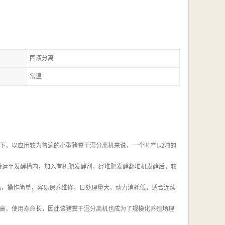
固液分离
常温
，以应用较为普遍的小型猪粪干湿分离机来说，一个时产1-2吨的
将其转运至发酵槽内，加入有机肥发酵剂，经堆肥发酵翻堆机发酵后，较
高，操作简单，容易保养维修，日处理量大，动力消耗低，适合连续
高、使用寿命长，因此该猪粪干湿分离机也成为了规模化养殖场理