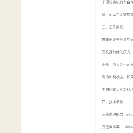
干湿分离机具有自
轴、耐腐合金螺旋
三、工作原理：
首先由设备配套的
高机器前缘的压力
不断，当大到一定
当的出料状态。如
中的COD、BOD
四、技术参数：
污液处理能力 ≥40m³
粪渣含水率 ≤60%