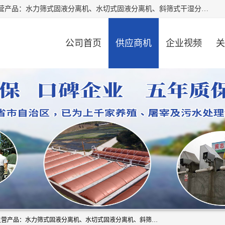
河南精拓环保设备有限公司（咨询电话：18595569755），主营产品：水力筛式固液分离机、水切式固液分离机、斜筛式干湿分离机、养猪场固液分离机、斜筛式固液分离机、屠宰场固液分离机、猪场干湿分离机等。公司从事固液分离设备及配套沼气池的研发、设计、销售与施工，并提供污水处理整体解决方案。
公司首页
供应商机
企业视频
关
河南精拓环保设备有限公司（咨询电话：18595569755），主营产品：水力筛式固液分离机、水切式固液分离机、斜筛式干湿分离机、养猪场固液分离机、斜筛式固液分离机、屠宰场固液分离机、猪场干湿分离机等。公司从事固液分离设备及配套沼气池的研发、设计、销售与施工，并提供污水处理整体解决方案。