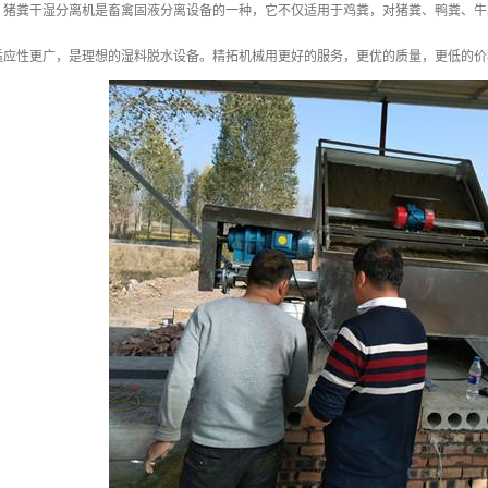
。猪粪干湿分离机是畜禽固液分离设备的一种，它不仅适用于鸡粪，对猪粪、鸭粪、牛
适应性更广，是理想的湿料脱水设备。精拓机械用更好的服务，更优的质量，更低的价