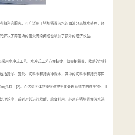
考和咨询服务。可广泛用于猪场猪粪污水的固液分离脱水处理，经
光解决了养殖场的猪粪污染问题也增加了额外的经济效益。
都采用水冲式工艺。水冲式工艺方便快捷，但会把猪粪、散落的饲料
包括猪尿、猪粪、饲料末和猪舍冲洗水，其中的饲料末和猪粪等固
00mg/L以上[2]。而这类固体物质很难被生化处理系统中的微生物利用
处理效率，或者对其进行发酵、综合利用，必须在猪场粪便污水进