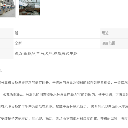
是
用途
全新
温度范围
骡,鸡,蜂,鹅,猪,羊,马,犬,鸭,驴,兔,鹌鹑,牛,鸽
率：
湿分离机设备与原物料的储存时长，干物质的含量及物料的粘性等要素相关，一般情况下
kw，水泵功率3kw。分离后的固态物质水分含量在40-50%的范围内，便于运输，可
等有机肥设备加工生产为商品有机肥。猪粪干湿分离机特点： 该系列机型自动化水平
方安装轮子方便移动，其机架、筛网、等均由不锈钢材料焊接而成，整机耐腐蚀、强度