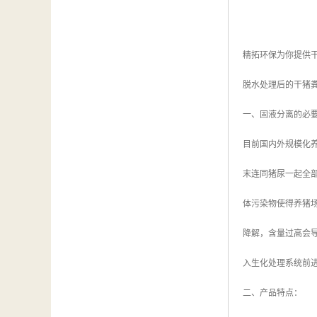
精拓环保为你提供
脱水处理后的干猪
一、固液分离的必
目前国内外规模化
末连同猪尿一起全
体污染物使得养猪场废
降解，含量过高会
入生化处理系统前
二、产品特点：