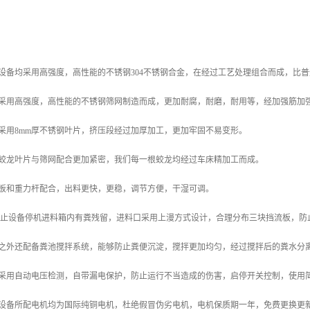
设备均采用高强度，高性能的不锈钢304不锈钢合金，在经过工艺处理组合而成，比
网采用高强度，高性能的不锈钢筛网制造而成，更加耐腐，耐磨，耐用等，经加强筋加
采用8mm厚不锈钢叶片，挤压段经过加厚加工，更加牢固不易变形。
了蛟龙叶片与筛网配合更加紧密，我们每一根蛟龙均经过车床精加工而成。
盖板和重力杆配合，出料更快，更稳，调节方便，干湿可调。
了防止设备停机进料箱内有粪残留，进料口采用上漫方式设计，合理分布三块挡流板，防
此之外还配备粪池搅拌系统，能够防止粪便沉淀，搅拌更加均匀，经过搅拌后的粪水分
柜采用自动电压检测，自带漏电保护，防止运行不当造成的伤害，启停开关控制，使用
套设备所配电机均为国际纯铜电机，杜绝假冒伪劣电机，电机保质期一年，免费更换更