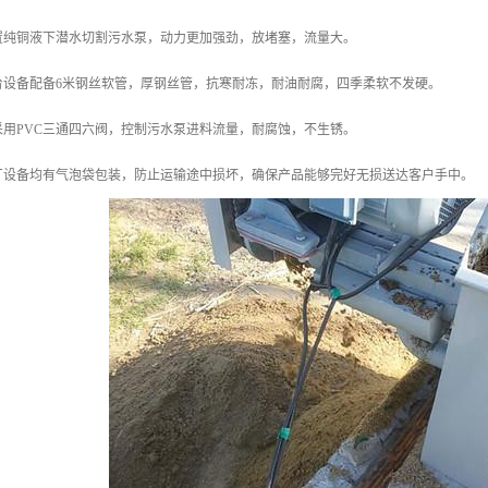
配置纯铜液下潜水切割污水泵，动力更加强劲，放堵塞，流量大。
台设备配备6米钢丝软管，厚钢丝管，抗寒耐冻，耐油耐腐，四季柔软不发硬。
采用PVC三通四六阀，控制污水泵进料流量，耐腐蚀，不生锈。
本厂设备均有气泡袋包装，防止运输途中损坏，确保产品能够完好无损送达客户手中。