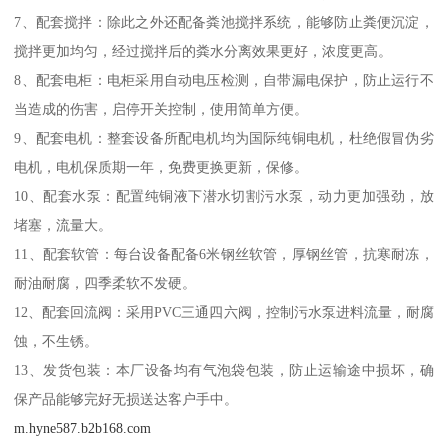
7、配套搅拌：除此之外还配备粪池搅拌系统，能够防止粪便沉淀，
搅拌更加均匀，经过搅拌后的粪水分离效果更好，浓度更高。
8、配套电柜：电柜采用自动电压检测，自带漏电保护，防止运行不
当造成的伤害，启停开关控制，使用简单方便。
9、配套电机：整套设备所配电机均为国际纯铜电机，杜绝假冒伪劣
电机，电机保质期一年，免费更换更新，保修。
10、配套水泵：配置纯铜液下潜水切割污水泵，动力更加强劲，放
堵塞，流量大。
11、配套软管：每台设备配备6米钢丝软管，厚钢丝管，抗寒耐冻，
耐油耐腐，四季柔软不发硬。
12、配套回流阀：采用PVC三通四六阀，控制污水泵进料流量，耐腐
蚀，不生锈。
13、发货包装：本厂设备均有气泡袋包装，防止运输途中损坏，确
保产品能够完好无损送达客户手中。
m.hyne587.b2b168.com