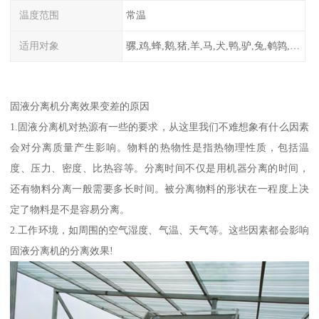
温度范围
常温
适用对象
骡,鸡,蜂,鹅,猪,羊,马,犬,鸭,驴,兔,鹌鹑,牛,鸽
固液分离机分离效果变差的原因
1.固液分离机对热源有一些的要求，从这里我们不难想象有什么因素
会对分离质量产生影响。物料的热物性是指热物理性质，包括温
度、压力、密度、比热容等。分离时间不仅是用机器分离的时间，
还有物料分离一般需要多长时间。被分离物料的形状在一程度上决
定了物料是不是容易分离。
2.工作环境，如周围的空气湿度、气温、天气等。这些因素都会影响
固液分离机的分离效果!