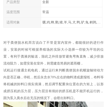
产品类型
全新
温度范围
常温
适用对象
骡,鸡,蜂,鹅,猪,羊,马,犬,鸭,驴,兔,鹌鹑,牛,鸽
对于粪便脱水机而言说白了不管是室内室外，都能很好的进行作
业，安装的时候可根据养殖场的实际大小选择一些较为平坦的位
置，有利于粪液的输送，除此之外排放管避免弯角直角，减少排放
流动阻力，如需安装在室外，则需建造简易的遮雨棚，
试机运行接通主机电机，通过运行来判断粪便脱水机螺旋轴转动方
向是否正确，停机，然后永含水70%左右的物料渣或废报纸，布料等
将机械的卸料口填实填满，然后调节配重块位置在的力矩上，以形
成挤压机的压力层，压力层没有填好的挤压机是不能开机运行的，
因为泵入粪水后在无压的情况下，会喷出卸料口。