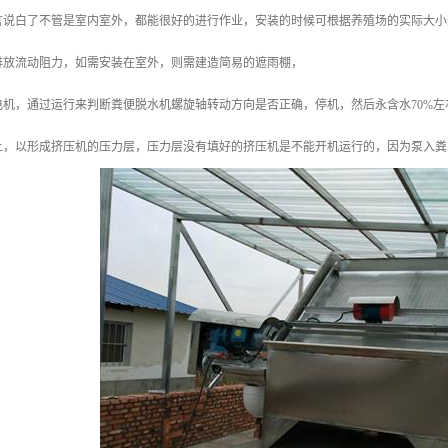
言说白了不管是室内室外，都能很好的进行作业，安装的时候可根据养殖场的实际大小
排放流动阻力，如需安装在室外，则需建造简易的遮雨棚，
电机，通过运行来判断粪便脱水机螺旋轴转动方向是否正确，停机，然后永含水70%
上，以形成挤压机的压力层，压力层没有填好的挤压机是不能开机运行的，因为泵入粪