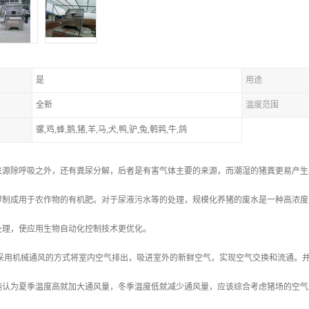
是
用途
全新
温度范围
骡,鸡,蜂,鹅,猪,羊,马,犬,鸭,驴,兔,鹌鹑,牛,鸽
来源除呼吸之外，还有粪尿分解，后者是有害气体主要的来源，而潮湿的猪粪更易产生
酵制成用于农作物的有机肥。对于尿液污水等的处理，规模化养猪的废水是一种高浓度
处理，使应用生物自动化控制技术更优化。
 采用机械通风的方式将室内空气排出，吸进室外的新鲜空气，实现空气交换和流通。
纯认为夏季温度高就加大通风量，冬季温度低就减少通风量，应该综合考虑猪场的空气