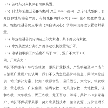
（4）筛框与分离机体有隔振装置。
（5）排渣螺旋推进器的螺旋叶片是304#不锈钢一次冷轧成型的，切
开拉伸性能稳定耐用、与机壳的间隙不大于2mm,且不发生摩擦现
象。螺旋推进器两支承轴（为自动调心）承靠内侧部位设置密封装
置。
（6）螺旋推进器的传动链上部为紧边，其下部设有紧轮。
（7）水泡粪固液分离机外部传动机构设置防护罩。
（8）滚动轴承的工作温度不高于70℃，温升不大于30℃.
四、厂家实力：
精拓环保拥有11年行业经验，紧跟行业标准、产品畅销至28个省市
自治区广受用户的认可，我们不仅为您提品价格信息，同时为您提
供一站式解决方案。比如：牧原食品、温氏股份、大北农、银发牧
业、黄志牧业、广安集团、雏鹰农牧、龙凤山农牧、大地牧业、佳
和农牧、大华牧业、民正农牧、龙王畜牧、等等，共计1500多家客
户，精拓环保硕果累累，努力发展新技术，整合资源，走价值增长