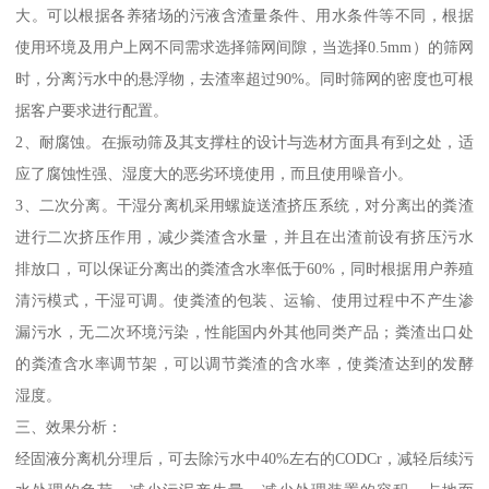
大。可以根据各养猪场的污液含渣量条件、用水条件等不同，根据
使用环境及用户上网不同需求选择筛网间隙，当选择0.5mm）的筛网
时，分离污水中的悬浮物，去渣率超过90%。同时筛网的密度也可根
据客户要求进行配置。
2、耐腐蚀。在振动筛及其支撑柱的设计与选材方面具有到之处，适
应了腐蚀性强、湿度大的恶劣环境使用，而且使用噪音小。
3、二次分离。干湿分离机采用螺旋送渣挤压系统，对分离出的粪渣
进行二次挤压作用，减少粪渣含水量，并且在出渣前设有挤压污水
排放口，可以保证分离出的粪渣含水率低于60%，同时根据用户养殖
清污模式，干湿可调。使粪渣的包装、运输、使用过程中不产生渗
漏污水，无二次环境污染，性能国内外其他同类产品；粪渣出口处
的粪渣含水率调节架，可以调节粪渣的含水率，使粪渣达到的发酵
湿度。
三、效果分析：
经固液分离机分理后，可去除污水中40%左右的CODCr，减轻后续污