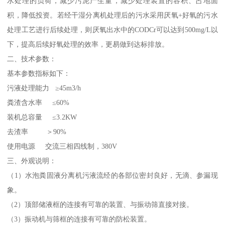
水处理的负荷，减少污泥产生量，减少处理装置的容积、占地面
积，降低投资。若经干湿分离机处理后的污水采用厌氧+好氧的污水
处理工艺进行后续处理，则厌氧出水中的CODCr可以达到500mg/L以
下，提高后续好氧处理的效率，更易做到达标排放。
二、技术参数：
基本参数指标如下：
污液处理能力 ≥45m3/h
粪渣含水率 ≤60%
装机总容量 ≤3.2KW
去渣率 ＞90%
使用电源 交流三相四线制，380V
三、外观说明：
（1）水泡粪固液分离机污液流经的各部位密封良好，无滴、参漏现
象。
（2）顶部储液框的连接有可靠的装置、与振动筛直接对接。
（3）振动机与筛框的连接有可靠的防松装置。