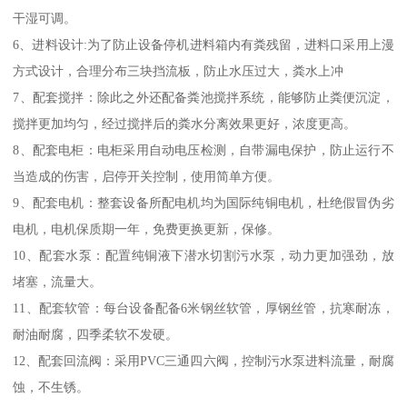
干湿可调。
6、进料设计:为了防止设备停机进料箱内有粪残留，进料口采用上漫
方式设计，合理分布三块挡流板，防止水压过大，粪水上冲
7、配套搅拌：除此之外还配备粪池搅拌系统，能够防止粪便沉淀，
搅拌更加均匀，经过搅拌后的粪水分离效果更好，浓度更高。
8、配套电柜：电柜采用自动电压检测，自带漏电保护，防止运行不
当造成的伤害，启停开关控制，使用简单方便。
9、配套电机：整套设备所配电机均为国际纯铜电机，杜绝假冒伪劣
电机，电机保质期一年，免费更换更新，保修。
10、配套水泵：配置纯铜液下潜水切割污水泵，动力更加强劲，放
堵塞，流量大。
11、配套软管：每台设备配备6米钢丝软管，厚钢丝管，抗寒耐冻，
耐油耐腐，四季柔软不发硬。
12、配套回流阀：采用PVC三通四六阀，控制污水泵进料流量，耐腐
蚀，不生锈。