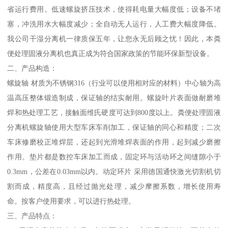
省运行费用。低速螺旋挤压技术，使得耗电量大幅度低；设备不堵
塞，冲洗用水大幅度减少；全自动无人运行，人工费大幅度降低。
我公司干湿分离机一律质保五年，让您永无后顾之忧！因此，本粪
便处理固液分离机也真正成为符合国家政策的节能环保新型设备。
二、产品构造：
螺旋轴 材质为不锈钢316（行业可以使用相对应的材料）中心轴为高
温高压整体锻造制成，保证轴的结实耐用。螺旋叶片表面做耐磨堆
焊和热处理工艺，接触面维氏硬度可达到800度以上。粪便处理固液
分离机螺旋轴使用大型车床车削加工，保证轴的同心和精度；二次
车床修磨校正堆焊层，还起到光滑堆焊表面的作用，起到减少磨擦
作用。垫片都是数控车床加工而成，固定环与活动环之间缝隙小于
0.3mm，公差在0.03mm以内。动定环片 采用德国通快激光切割机切
割而成，精度高，且经过抛光处理，减少摩擦系数，增长使用寿
命。按客户使用要求，可以进行热处理。
三、产品特点：