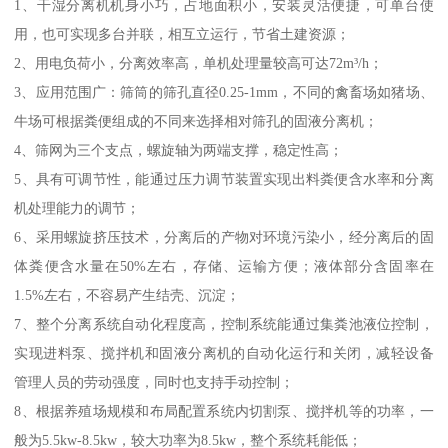
1、干湿分离机机身小巧，占地面积小，安装灵活便捷，可单台使
用，也可实现多台并联，相互立运行，节省土建资源；
2、用电负荷小，分离效率高，单机处理量较高可达72m³/h；
3、应用范围广：筛筒的筛孔直径0.25-1mm，不同的禽畜场如猪场、
牛场可根据粪便组成的不同来选择相对筛孔的固液分离机；
4、筛网为三个支点，螺旋轴为两端支撑，稳定性高；
5、具有可调节性，能通过压力调节装置实现出料粪便含水率和分离
机处理能力的调节；
6、采用螺旋挤压技术，分离后的产物对环境污染小，经分离后的固
体粪便含水量在50%左右，存储、运输方便；液体部分含固率在
1.5%左右，不容易产生结壳、沉淀；
7、整个分离系统自动化程度高，控制系统能通过集粪池液位控制，
实现进料泵、搅拌机和固液分离机的自动化运行和关闭，减轻设备
管理人员的劳动强度，同时也支持手动控制；
8、根据养殖场规模和布局配置系统内切割泵、搅拌机等的功率，一
般为5.5kw-8.5kw，较大功率为8.5kw，整个系统耗能低；