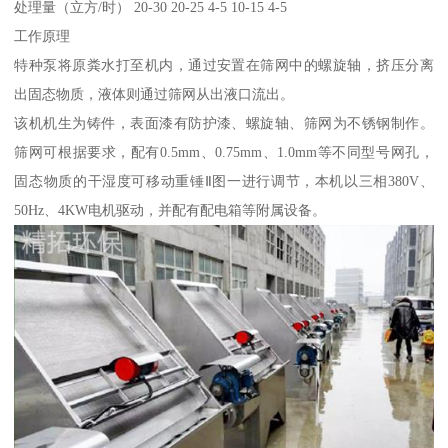
处理量（立方/时） 20-30 20-25 4-5 10-15 4-5
工作原理
特种泵将原粪水打至机内，通过安置在筛网中的螺旋轴，挤压分离
出固态物质，液体则通过筛网从出液口流出。
该机机生为铸件，表面漆有防护漆、螺旋轴、筛网为不锈钢制作。
筛网可根据要求，配有0.5mm、0.75mm、1.0mm等不同型号网孔，
固态物质的干湿度可移动重锤Ⅱ图一进行调节，本机以三相380V、
50Hz、4KW电机驱动，并配有配电箱等附属设备。