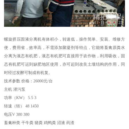
螺旋挤压固液分离机有体积小，转速低，操作简单、安装、维修方
便，费用省，效率高，不需添加聚凝剂等特点，它能将畜禽原粪水
分离为液态有机肥，液态有机肥可直接用于农作物，利用吸收，固
态有机肥可运到缺肥地区使用，亦可起到改良土壤结构的作用，同
时经过发酵可制成有机复。
技术参数 价格：26000元/台
主机 潜污泵
功率（KW） 5.5 3
转速（转） 48 1450
电压V 380 380
畜禽种类 干牛粪 猪粪 鸡鸭粪 沼液 药渣