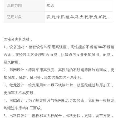
温度范围
常温
适用对象
骡,鸡,蜂,鹅,猪,羊,马,犬,鸭,驴,兔,鹌鹑,牛,鸽
固液分离机选材：
1、设备选材：整套设备均采用高强度，高性能的不锈钢304不锈钢
合金，在经过工艺处理组合而成，比普通的设备更加耐用，耐腐，
经久耐用。
2、筛网设计：筛网采用高强度，高性能的不锈钢筛网制造而成，更
加耐腐，耐磨，耐用等，经加强筋加强不易变形。
3、蛟龙设计：蛟龙采用8mm厚不锈钢叶片，挤压段经过加厚加工，
更加牢固不易变形。
4、间隙设计：为了蛟龙叶片与筛网配合更加紧密，我们每一根蛟龙
均经过车床精加工而成。
5、出料口设计：盖板和重力杆配合，出料更快，更稳，调节方便，