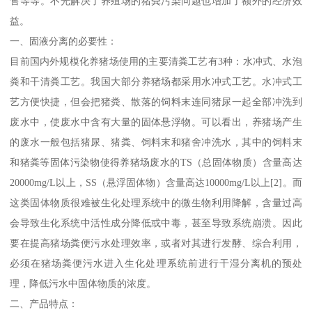
售等等。不光解决了养殖场的猪粪污染问题也增加了额外的经济效
益。
一、固液分离的必要性：
目前国内外规模化养猪场使用的主要清粪工艺有3种：水冲式、水泡
粪和干清粪工艺。我国大部分养猪场都采用水冲式工艺。水冲式工
艺方便快捷，但会把猪粪、散落的饲料末连同猪尿一起全部冲洗到
废水中，使废水中含有大量的固体悬浮物。可以看出，养猪场产生
的废水一般包括猪尿、猪粪、饲料末和猪舍冲洗水，其中的饲料末
和猪粪等固体污染物使得养猪场废水的TS（总固体物质）含量高达
20000mg/L以上，SS（悬浮固体物）含量高达10000mg/L以上[2]。而
这类固体物质很难被生化处理系统中的微生物利用降解，含量过高
会导致生化系统中活性成分降低或中毒，甚至导致系统崩溃。因此
要在提高猪场粪便污水处理效率，或者对其进行发酵、综合利用，
必须在猪场粪便污水进入生化处理系统前进行干湿分离机的预处
理，降低污水中固体物质的浓度。
二、产品特点：