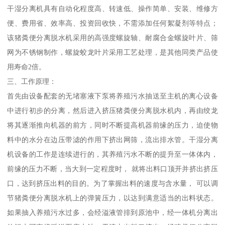
干湿分离机具有自动化程度高、转速低、操作简单、安装、维修方
便、费用省、效率高、投资回收快，不需添加任何絮凝剂等特点；
该猪粪便分离脱水机采用的高强度螺旋轴、耐腐合金螺旋叶片、筛
网为不锈钢制作，螺旋蛟龙叶片采用工艺处理，是其他同类产品使
用寿命2倍。
三、工作原理：
首先由设备配套的无堵塞液下泵将养殖污水抽送至主机的离心设备
中进行初步的分离，然后进入挤压猪粪便分离脱水机内，再由绞龙
将其逐渐推向机器的前方，同时不断提高机器前缘的压力，迫使物
料中的水分在边压带滤的作用下挤出网筛，流出排水管。干湿分离
机设备的工作是连续进行的，其养殖污水不断的提升至一体体内，
前缘的压力不断，当大到一定程度时， 就将出料口顶开并挤出挤压
口，达到挤压出料的目的。为了掌握出料的速度与含水量， 可以调
节猪粪便分离脱水机上的弹簧压力，以达到满意适当的出料状态。
如果抽入养殖污水过多，会经溢液管排到原池中，经一体机分离出