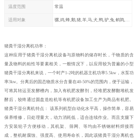
温度范围
常温
适用对象
骡,鸡,蜂,鹅,猪,羊,马,犬,鸭,驴,兔,鹌鹑,牛,鸽
猪粪干湿分离机功率：
这种应用于猪粪干湿分离机设备与原物料的储存时长，干物质的含
量及物料的粘性等要素相关，一般情况下，以应用较为普遍的小型
猪粪干湿分离机来说，一个时产1-2吨的机器主机功率5.5kw，水泵功
率3kw。分离后的固态物质水分含量在40-50%的范围内，便于运输，
可将其转运至发酵槽内，加入有机肥发酵剂，经堆肥发酵翻堆机发
酵后，较终通过圆盘造粒机等有机肥设备加工生产为商品有机肥。
猪粪干湿分离机特点： 该系列机型自动化水平高，操作简单，容易
保养维修，日处理量大，动力消耗低，适合连续作业。而且支腿下
方安装轮子方便移动，其机架、筛网、等均由不锈钢材料焊接而
成，整机耐腐蚀、强度高、使用寿命长，因此该猪粪干湿分离机也