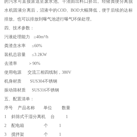
的污水可直接派送至废水池。干渣由出料口挤出。经猪粪便分离脱
水机固液分离后，沼液中的COD、BOD大幅降低，便于后续的达标
排放。也可以排放到曝气池进行曝气环保处理。
四、技术参数：
污液处理能力 ≥40m³/h
粪渣含水率 ≤60%
装机总容量 ≤3.2KW
去渣率 ＞90%
使用电源 交流三相四线制，380V
机身材质 SUS304不锈钢
振动筛材质 SUS316不锈钢
五、配置清单：
序号 产品名称 单位 数量
1 斜筛式干湿分离机 台 1
2 配电箱 个 1
3 搅拌架 个 1